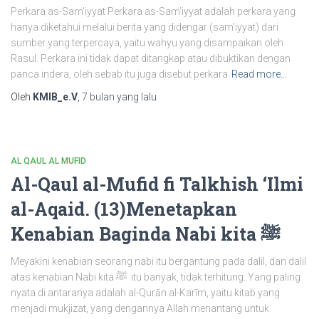
Perkara as-Sam’iyyat Perkara as-Sam’iyyat adalah perkara yang
hanya diketahui melalui berita yang didengar (sam’iyyat) dari
sumber yang terpercaya, yaitu wahyu yang disampaikan oleh
Rasul. Perkara ini tidak dapat ditangkap atau dibuktikan dengan
panca indera, oleh sebab itu juga disebut perkara
Read more…
Oleh
KMIB_e.V
,
7 bulan
yang lalu
AL QAUL AL MUFID
Al-Qaul al-Mufid fi Talkhish ‘Ilmi
al-Aqaid. (13)Menetapkan
Kenabian Baginda Nabi kita ﷺ
Meyakini kenabian seorang nabi itu bergantung pada dalil, dan dalil
atas kenabian Nabi kita ﷺ itu banyak, tidak terhitung. Yang paling
nyata di antaranya adalah al-Qurān al-Karīm, yaitu kitab yang
menjadi mukjizat, yang dengannya Allah menantang untuk