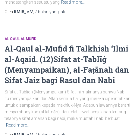
mendatangkan sesuatu yang
Read more…
Oleh
KMIB_e.V
,
7 bulan
yang lalu
AL QAUL AL MUFID
Al-Qaul al-Mufid fi Talkhish ‘Ilmi
al-Aqaid. (12)Sifat at-Tablīġ
(Menyampaikan), al-Faṭānah dan
Sifat Jaiz bagi Rasul dan Nabi
Sifat at-Tabligh (Menyampaikan) Sifat ini maknanya bahwa Nabi
itu menyampaikan dari Allah semua hal yang mereka diperintahkan
untuk disampaikan kepada makhluk-Nya. Adapun lawannya berarti
menyembunyikan (al-kitmān), dan telah lewat penjelasan tentang
tetapnya sifat amanah bagi nabi, maka mustahil nabi berbuat
Read more…
Oleh
KMIB_e.V
,
7 bulan
yang lalu