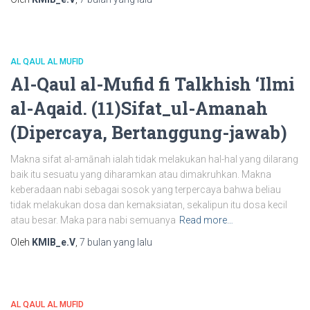
AL QAUL AL MUFID
Al-Qaul al-Mufid fi Talkhish ‘Ilmi
al-Aqaid. (11)Sifat_ul-Amanah
(Dipercaya, Bertanggung-jawab)
Makna sifat al-amānah ialah tidak melakukan hal-hal yang dilarang
baik itu sesuatu yang diharamkan atau dimakruhkan. Makna
keberadaan nabi sebagai sosok yang terpercaya bahwa beliau
tidak melakukan dosa dan kemaksiatan, sekalipun itu dosa kecil
atau besar. Maka para nabi semuanya
Read more…
Oleh
KMIB_e.V
,
7 bulan
yang lalu
AL QAUL AL MUFID