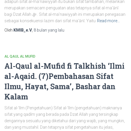
adapun sifat al-ma’nawiyyah itu bukan sifat tambahan, melainkan
merupakan semacam penguatan atas tetapnya sifat al-ma’ānī
bagi Dzat Allah ﷻ . Sifat al-ma’nawiyyah ini merupakan penegasan
sebagai konsekuensi lazim dari sifat ma’ānī. Yaitu
Read more…
Oleh
KMIB_e.V
,
8 bulan
yang lalu
AL QAUL AL MUFID
Al-Qaul al-Mufid fi Talkhish ‘Ilmi
al-Aqaid. (7)Pembahasan Sifat
Ilmu, Hayat, Sama’, Bashar dan
Kalam
Sifat al-‘Ilm (Pengetahuan) Sifat al-‘Ilm (pengetahuan) maknanya
sifat yang qadīm yang berada pada Dzat Allah yang tersingkap
dengannya sesuatu yang diketahui dari yang wajib, yang mungkin,
dan yang mustahil. Dan tetapnya sifat pengetahuan itu jelas,