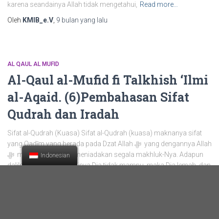
karena seandainya Allah tidak mengetahui,
Read more…
Oleh
KMIB_e.V
,
9 bulan
yang lalu
AL QAUL AL MUFID
Al-Qaul al-Mufid fi Talkhish ‘Ilmi
al-Aqaid. (6)Pembahasan Sifat
Qudrah dan Iradah
Sifat al-Qudrah (Kuasa) Sifat al-Qudrah (kuasa) maknanya sifat
yang Qadīm yang berada pada Dzat Allah ﷻ yang dengannya Allah
ﷻ mengadakan atau meniadakan segala makhluk-Nya. Adapun
Indonesian
dalilnya bahwa seandainya Dia tidak mampu, maka Dia lemah, dan
sifat kelemahan ini mustahil
Read more…
Oleh
KMIB_e.V
,
9 bulan
yang lalu