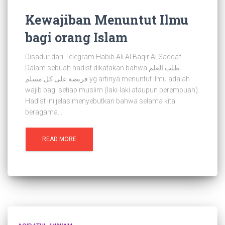
Kewajiban Menuntut Ilmu
bagi orang Islam
Disadur dari Telegram Habib Ali Al Baqir Al Saqqaf
Dalam sebuah hadist dikatakan bahwa طلب العلم
فريضة على كل مسلم yg artinya menuntut ilmu adalah
wajib bagi setiap muslim (laki-laki ataupun perempuan).
Hadist ini jelas menyebutkan bahwa selama kita
beragama...
READ MORE