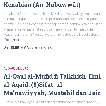
Kenabian (An-Nubuwwāt)
Kenabian (An-Nubuwwāt) Telah kukuh bahwa Allah ﷻ wujud dan
bersifat dengan seluruh kesempurnaan, dan tidak ada keraguan
bahwa Dia Maha Pengasih terhadap hamba-hamba-Nya dan Maha
Mengetahui kemaslahatan urusan mereka. Dan termasuk dari
keagungan karunia-Nya bahwa Dia mengutus para Rasul sebagai
Read more…
Oleh
KMIB_e.V
,
8 bulan
yang lalu
AL QAUL AL MUFID
Al-Qaul al-Mufid fi Talkhish ‘Ilmi
al-Aqaid. (8)Sifat_ul-
Ma’nawiyyah, Mustahil dan Jaiz
Sifat al-Ma’nawiyyah Di sini selesai pembahasan sifat al-ma’ānī,