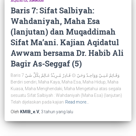
AQIDATUL AWWAM
Baris 7: Sifat Salbiyah:
Wahdaniyah, Maha Esa
(lanjutan) dan Muqaddimah
Sifat Ma’ani. Kajian Aqidatul
Awwam bersama Dr. Habib Ali
Bagir As-Seggaf (5)
Baris 7 وَقَـائِمٌ غَـنِـيْ وَوَاحِـدٌ وَحَيّ ۞ قَـادِرٌ مُـرِيـْدٌ عَـالِمٌ بِكُلِّ شَيْ
Berdiri sendiri, Maha Kaya, Maha Esa, Maha Hidup, Maha
Kuasa, Maha Menghendaki, Maha Mengetahui atas segala
sesuatu Sifat Salbiyah : Wahdaniyah (Maha Esa) (lanjutan)
Telah dijelaskan pada kajian
Read more…
Oleh
KMIB_e.V
,
3 tahun
yang lalu