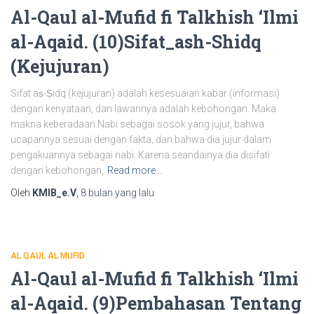
Al-Qaul al-Mufid fi Talkhish ‘Ilmi
al-Aqaid. (10)Sifat_ash-Shidq
(Kejujuran)
Sifat aṣ-Ṣidq (kejujuran) adalah kesesuaian kabar (informasi)
dengan kenyataan, dan lawannya adalah kebohongan. Maka
makna keberadaan Nabi sebagai sosok yang jujur, bahwa
ucapannya sesuai dengan fakta, dan bahwa dia jujur dalam
pengakuannya sebagai nabi. Karena seandainya dia disifati
dengan kebohongan,
Read more…
Oleh
KMIB_e.V
,
8 bulan
yang lalu
AL QAUL AL MUFID
Al-Qaul al-Mufid fi Talkhish ‘Ilmi
al-Aqaid. (9)Pembahasan Tentang