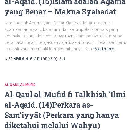
al-Aqaid. (15)Islam adalah Agama
yang Benar – Makna Syahadat
Islam adalah Agama yang Benar Kita mendapati di alam ini
agama-agama yang beragam, dan kelompok-kelompok yang
beraneka ragam, dan semuanya mengklaim bahwa dia lah yang
benar, akan tetapi pengakuan saja tidaklah cukup, melainkan harus
ada dalil yang membuktikan kesahihannya. Dan
Read more…
Oleh
KMIB_e.V
,
7 bulan
yang lalu
AL QAUL AL MUFID
Al-Qaul al-Mufid fi Talkhish ‘Ilmi
al-Aqaid. (14)Perkara as-
Sam’iyyāt (Perkara yang hanya
diketahui melalui Wahyu)