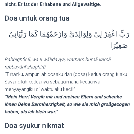
nicht. Er ist der Erhabene und Allgewaltige.
Doa untuk orang tua
رَبِّ اغْفِرْ لِيْ وَلِوَالِدَيَّ وَارْحَمْهُمَا كَمَا رَبَّيَانِيْ
صَغِيْرَا
Rabbighfir lī, wa li wālidayya, warham humā kamā
rabbayānī shaghīrā
“Tuhanku, ampunilah dosaku dan (dosa) kedua orang tuaku.
Sayangilah keduanya sebagaimana keduanya
menyayangiku di waktu aku kecil.”
“Mein Herr! Vergib mir und meinen Eltern und schenke
ihnen Deine Barmherzigkeit, so wie sie mich großgezogen
haben, als ich klein war.“
Doa syukur nikmat