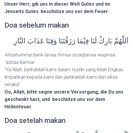
Unser Herr, gib uns in dieser Welt Gutes
und im
Jenseits Gutes
,
beschütze uns vor dem Feuer.
Doa sebelum makan
اَللّٰهُمَّ بَارِكْ لَنَا فِيْمَا رَزَقْتَنَا وَقِنَا عَذَابَ النَّارِ
Alloohumma barik lanaa fiimaa razaqtanaa waqinaa
‘adzaa bannar
“Ya Allah, berkahilah kami dalam rezeki yang telah Engkau
limpahkan kepada kami dan jauhkanlah kami dari siksa
neraka”
Oo, Allah, bitte segne unsere Versorgung, die Du uns
geschenkt hast, und beschütze uns vor dem
Höllenfeuer.
Doa setelah makan