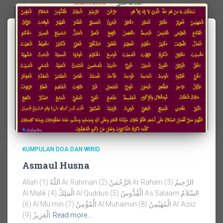
KUMPULAN DOA DAN WIRID
Asmaul Husna
Allah اَللّهُ (1) Ar Rahman الرَّحْمَنُ (2) Ar Rahiim الرَّحِيمُ (3)
Al Malik الْمَلِكُ (4) Al Quddus الْقُدُّوسُ (5) As Salaam السَّلاَمُ
(6) Al Mu’min الْمُؤْمِنُ (7) Al Muhaimin الْمُهَيْمِنُ (8) Al ‘Aziiz
الْعَزِيزُ (9)
Read more…