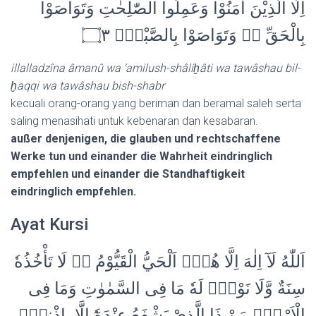
اِلَّا الَّذِيْنَ اٰمَنُوْا وَعَمِلُوا الصّٰلِحٰتِ وَتَوَاصَوْا
بِالْحَقِّ ەۙ وَتَوَاصَوْا بِالصَّبْرِࣖ ۝٣
illalladzîna âmanû wa ‘amilush-shâliḫâti wa tawâshau bil-
ḫaqqi wa tawâshau bish-shabr
kecuali orang-orang yang beriman dan beramal saleh serta
saling menasihati untuk kebenaran dan kesabaran.
außer denjenigen, die glauben und rechtschaffene
Werke tun und einander die Wahrheit eindringlich
empfehlen und einander die Standhaftigkeit
eindringlich empfehlen.
Ayat Kursi
اَللّٰهُ لَآ اِلٰهَ اِلَّا هُوَۚ اَلْحَيُّ الْقَيُّوْمُ ەۚ لَا تَأْخُذُهٗ
سِنَةٌ وَّلَا نَوْمٌۗ لَهٗ مَا فِى السَّمٰوٰتِ وَمَا فِى
الْاَرْضِۗ مَنْ ذَا الَّذِيْ يَشْفَعُ عِنْدَهٗٓ اِلَّا بِاِذْنِهٖۗ