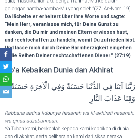
pula) masukkanlah aku dengan rahmat-Mu ke dalam
golongan hamba-hamba-Mu yang saleh.”(27. An-Naml:19)
Da lächelte er erheitert über ihre Worte und sagte:
“Mein Herr, veranlasse mich, für Deine Gunst zu
danken, die Du mir und meinen Eltern erwiesen hast,
und rechtschaffen zu handeln, womit Du zufrieden bist.
Und lasse mich durch Deine Barmherzigkeit eingehen
in die Reihen Deiner rechtschaffenen Diener.” (27:19)
Do’a Kebaikan Dunia dan Akhirat
رَبَّنَا آتِنَا فِي الدُّنْيَا حَسَنَةً وَفِي الْآخِرَةِ حَسَنَةً
وَقِنَا عَذَابَ النَّارِ
Rabbana aatina fiddunya hasanah wa fil-akhirati hasanah,
wa qinaa adzabannaari.
Ya Tuhan kami, berikanlah kepada kami kebaikan di dunia
dan di akhirat, serta peliharalah kami dari siksa neraka.