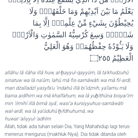
يَعْلَمُ مَا بَيْنَ اَيْدِيْهِمْ وَمَا خَلْفَهُمْۚ وَلَا
يُحِيْطُوْنَ بِشَيْءٍ مِّنْ عِلْمِهٖٓ اِلَّا بِمَا
شَاۤءَۚ وَسِعَ كُرْسِيُّهُ السَّمٰوٰتِ وَالْاَرْضَۚ
وَلَا يَـُٔوْدُهٗ حِفْظُهُمَاۚ وَهُوَ الْعَلِيُّ
الْعَظِيْمُ ۝٢٥٥
allâhu lâ ilâha illâ huw, al-ḫayyul-qayyûm, lâ ta’khudzuhû
sinatuw wa lâ na’ûm, lahû mâ fis-samâwâti wa mâ fil-ardl,
man dzalladzî yasyfa‘u ‘indahû illâ bi’idznih, ya‘lamu mâ
baina aidîhim wa mâ khalfahum, wa lâ yuḫîthûna bisyai’im
min ‘ilmihî illâ bimâ syâ’, wasi‘a kursiyyuhus-samâwâti
wal-ardl, wa lâ ya’ûduhû ḫifdhuhumâ, wa
huwal-‘aliyyul-‘adhîm
Allah, tidak ada tuhan selain Dia, Yang Mahahidup lagi terus-
menerus mengurus (makhluk-Nya). Dia tidak dilanda oleh