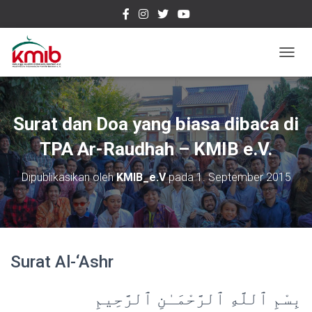
T
O
G
G
L
Surat dan Doa yang biasa dibaca di
E
N
TPA Ar-Raudhah – KMIB e.V.
A
V
Dipublikasikan oleh
KMIB_e.V
pada
1. September 2015
I
G
A
S
I
Surat Al-‘Ashr
بِسْمِ ٱللَّهِ ٱلرَّحْمَ‍ـٰنِ ٱل‍‍رَّح‍ِ‍ي‍مِ