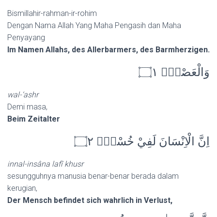
Bismillahir-rahman-ir-rohim
Dengan Nama Allah Yang Maha Pengasih dan Maha
Penyayang
Im Namen Allahs, des Allerbarmers, des Barmherzigen.
وَالْعَصْرِۙ ۝١
wal-‘ashr
Demi masa,
Beim Zeitalter
اِنَّ الْاِنْسَانَ لَفِيْ خُسْرٍۙ ۝٢
innal-insâna lafî khusr
sesungguhnya manusia benar-benar berada dalam
kerugian,
Der Mensch befindet sich wahrlich in Verlust,