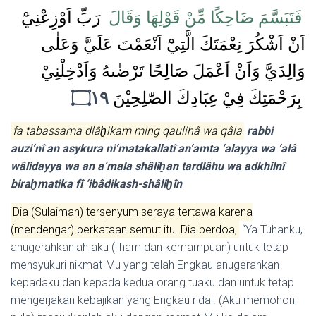
فَتَبَسَّمَ ضَاحِكًا مِّنْ قَوْلِهَا وَقَالَ
رَبِّ اَوْزِعْنِيْٓ
اَنْ اَشْكُرَ نِعْمَتَكَ الَّتِيْٓ اَنْعَمْتَ عَلَيَّ وَعَلٰى
وَالِدَيَّ وَاَنْ اَعْمَلَ صَالِحًا تَرْضٰىهُ وَاَدْخِلْنِيْ
۝١٩
بِرَحْمَتِكَ فِيْ عِبَادِكَ الصّٰلِحِيْنَ
fa tabassama dlâḫikam ming qaulihâ wa qâla
rabbi
auzi‘nî an asykura ni‘matakallatî an‘amta ‘alayya wa ‘alâ
wâlidayya wa an a‘mala shâliḫan tardlâhu wa adkhilnî
biraḫmatika fî ‘ibâdikash-shâliḫîn
Dia (Sulaiman) tersenyum seraya tertawa karena
(mendengar) perkataan semut itu. Dia berdoa,
“Ya Tuhanku,
anugerahkanlah aku (ilham dan kemampuan) untuk tetap
mensyukuri nikmat-Mu yang telah Engkau anugerahkan
kepadaku dan kepada kedua orang tuaku dan untuk tetap
mengerjakan kebajikan yang Engkau ridai. (Aku memohon