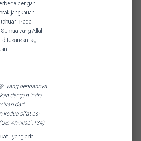
etahuan. Pada
. Semua yang Allah
 ditekankan lagi
ecacatan.
bukan dengan indra
cikan dari
 kedua sifat as-
(QS. An-Nisā`:134)