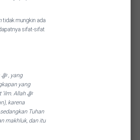
n
tidak mungkin ada
dapatnya sifat-sifat
g
ngkapan yang
ilm. Allah ﷻ
n), karena
, sedangkan Tuhan
n makhluk, dan itu