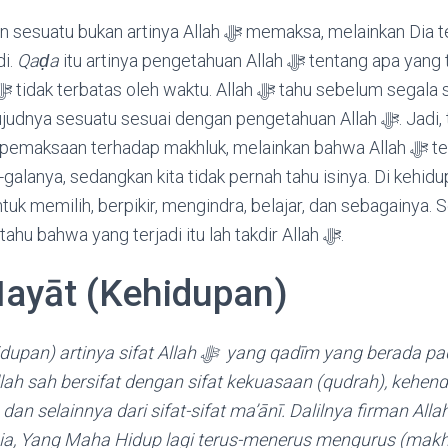
di.
Qaḍa
itu artinya pengetahuan Allah ﷻ tentang apa yang terjadi, karena
pengetahuan Allah ﷻ tidak terbatas oleh waktu. Allah
a sesuatu sesuai dengan pengetahuan Allah ﷻ. Jadi, takdir itu tidak
aan terhadap makhluk, melainkan bahwa Allah ﷻ telah menyingkap dan
alanya, sedangkan kita tidak pernah tahu isinya. Di kehidupa
tuk memilih, berpikir, mengindra, belajar, dan sebagainya. 
terjadi, baru lah kita tahu bahwa yang terjadi itu lah takdir Allah ﷻ.
-Ḥayāt (Kehidupan)
at Allah ﷻ yang qadīm yang berada pada Dzat Allah ﷻ
ah sah bersifat dengan sifat kekuasaan (qudrah), kehenda
selainnya dari sifat-sifat ma’ānī. Dalilnya firman Allah ﷻ : “Allah, tid
ia, Yang Maha Hidup lagi terus-menerus mengurus (makhlu