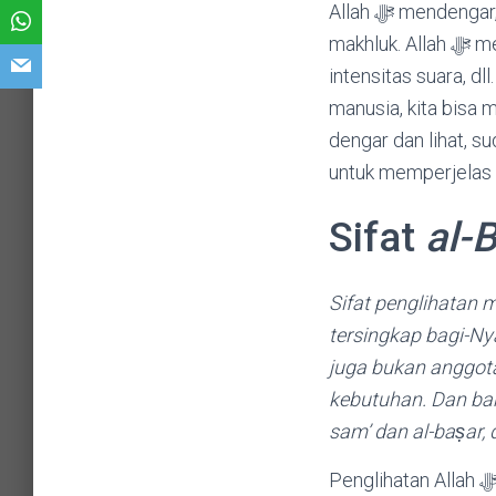
Allah ﷻ mendengar, melihat dan berbicara dengan cara yang secara absolut berbeda dengan
makhluk. Allah ﷻ mendengar secara sempurna, tidak bergantung pada waktu, jarak jangkauan,
intensitas suara, 
manusia, kita bisa
dengar dan lihat, s
Sifat
al-
Sifat penglihatan makn
tersingkap bagi-Nya
juga bukan anggota
kebutuhan. Dan ban
sam’ dan al-baṣar,
Penglihatan Allah ﷻ sebagaimana juga pendengarannya, berkaitan dengan sesuatu yang ada,