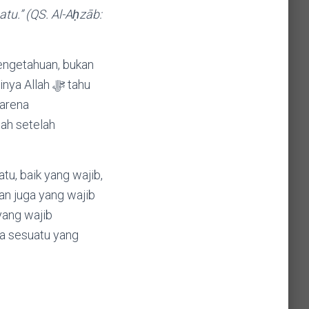
tu.” (QS. Al-Aḥzāb:
engetahuan, bukan
karena
ah setelah
an juga yang wajib
a sesuatu yang