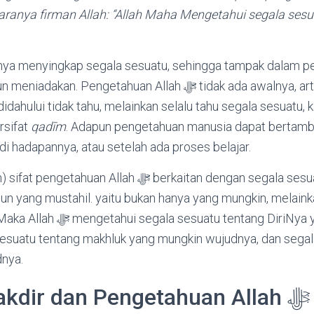
aranya firman Allah: “Allah Maha Mengetahui segala sesua
ya menyingkap segala sesuatu, sehingga tampak dalam p
ngetahuan Allah ﷻ tidak ada awalnya, artinya Allah ﷻ tahu
dahului tidak tahu, melainkan selalu tahu segala sesuatu, 
rsifat
qadīm
. Adapun pengetahuan manusia dapat bertamb
di hadapannya, atau setelah ada proses belajar.
uan Allah ﷻ berkaitan dengan segala sesuatu, baik yang wajib,
n yang mustahil. yaitu bukan hanya yang mungkin, melaink
atu tentang DiriNya yang wajib
esuatu tentang makhluk yang mungkin wujudnya, dan segal
dnya.
Tentang Takdir dan Pengetahuan Allah ﷻ