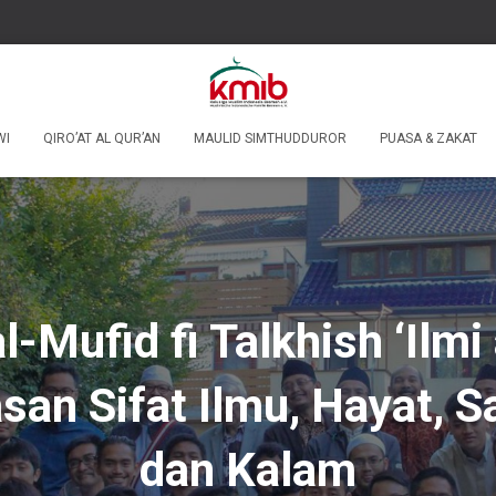
WI
QIRO’AT AL QUR’AN
MAULID SIMTHUDDUROR
PUASA & ZAKAT
l-Mufid fi Talkhish ‘Ilmi
an Sifat Ilmu, Hayat, S
dan Kalam