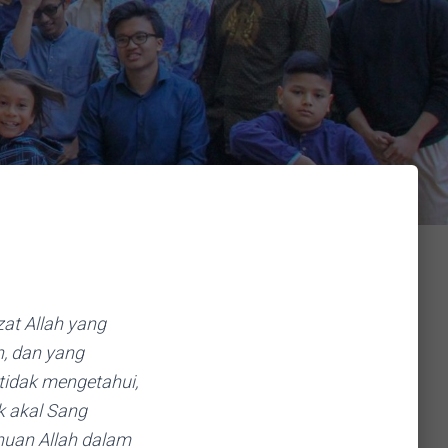
at Allah yang
n, dan yang
 tidak mengetahui,
k akal Sang
huan Allah dalam