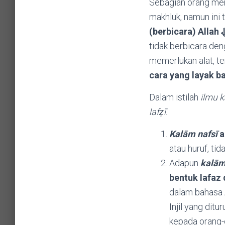
Sebagian orang menyangka bahwa Allah ﷻ be
makhluk, namun ini 
tidak berbicara den
memerlukan alat, te
cara yang layak b
Dalam istilah
ilmu 
laf
ẓ
ī
.
Kalām nafsī
a
atau huruf, ti
Adapun
kalām
bentuk lafaz
dalam bahasa Arab kepada N
Injil yang dit
kepada orang-o