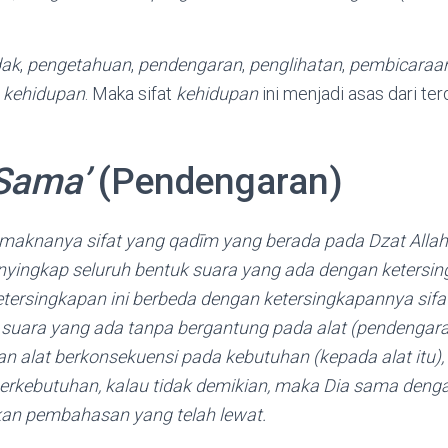
dak
,
pengetahuan
,
pendengaran
,
penglihatan
,
pembicaraa
t
kehidupan
. Maka sifat
kehidupan
ini menjadi asas dari ter
Sama’
(Pendengaran)
knanya sifat yang qadīm yang berada pada Dzat Allah ﷻ , yan
yingkap seluruh bentuk suara yang ada dengan ketersi
tersingkapan ini berbeda dengan ketersingkapannya sifat ‘
uara yang ada tanpa bergantung pada alat (pendengara
n alat berkonsekuensi pada kebutuhan (kepada alat itu)
berkebutuhan, kalau tidak demikian, maka Dia sama denga
kan pembahasan yang telah lewat.