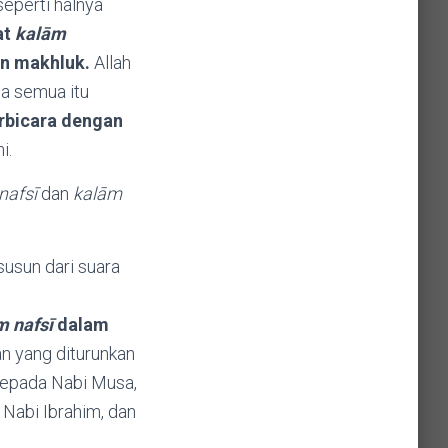
at
kalām
n makhluk.
Allah
na semua itu
i.
nafsī
dan
kalām
rsusun dari suara
m nafsī
dalam
’an yang diturunkan
 Nabi Ibrahim, dan