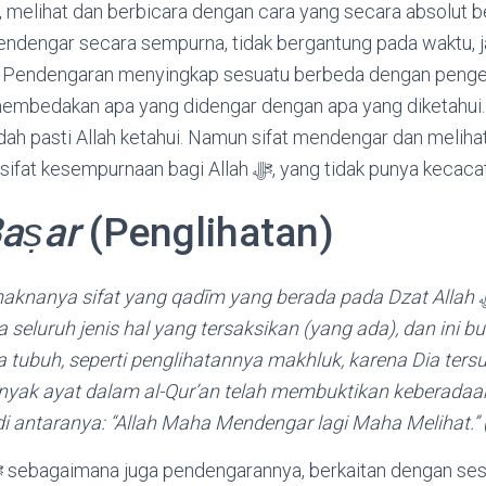
dll. Pendengaran menyingkap sesuatu berbeda dengan peng
 membedakan apa yang didengar dengan apa yang diketahui
udah pasti Allah ketahui. Namun sifat mendengar dan melihat
untuk memperjelas sifat kesempurnaan bagi Allah ﷻ, yang tidak punya k
Baṣar
(Penglihatan)
anya sifat yang qadīm yang berada pada Dzat Allah ﷻ yang dengannya
 seluruh jenis hal yang tersaksikan (yang ada), dan ini 
 tubuh, seperti penglihatannya makhluk, karena Dia tersu
yak ayat dalam al-Qur’an telah membuktikan keberadaan
 di antaranya: “Allah Maha Mendengar lagi Maha Melihat.” 