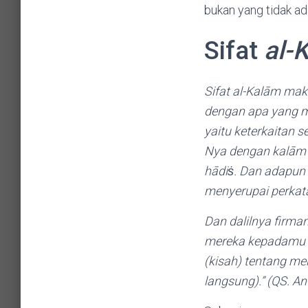
bukan yang tidak ad
Sifat
al-
Sifat al-Kalām maknanya
dengan apa yang men
yaitu keterkaitan sebagai penunjuk. Allah ﷻ 
Nya dengan kalām n
hādiṡ. Dan adapun k
menyerupai perkat
Dan dalilnya firman
mereka kepadamu se
(kisah) tentang me
langsung).” (QS. An