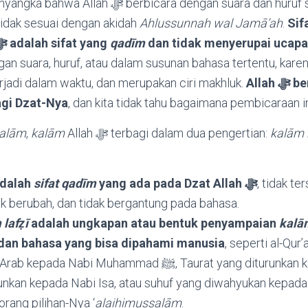
rbicara dengan suara dan huruf seperti halnya
tidak sesuai dengan akidah
Ahlussunnah wal Jamā’ah
.
Sif
(berbicara) Allah ﷻ adalah sifat yang
qadīm
dan tidak menyerupai ucapa
gan suara, huruf, atau dalam susunan bahasa tertentu, kare
rjadi dalam waktu, dan merupakan ciri makhluk.
Allah ﷻ berbicara dengan
agi Dzat-Nya
, dan kita tidak tahu bagaimana pembicaraan in
kalām
,
kalām
Allah ﷻ terbagi dalam dua pengertian:
kalām 
dalah
sifat qadīm
yang ada pada Dzat Allah ﷻ
, tidak te
dak berubah, dan tidak bergantung pada bahasa.
 laf
ẓ
ī
adalah ungkapan atau bentuk penyampaian
kalā
 dan bahasa yang bisa dipahami manusia
, seperti al-Qur
abi Muhammad ﷺ, Taurat yang diturunkan kepada Nabi Musa,
urunkan kepada Nabi Isa, atau suhuf yang diwahyukan kepada
rang pilihan-Nya ‘
alaihimussalām
.