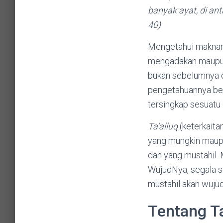
banyak ayat, di ant
40)
Mengetahui maknan
mengadakan maupun meniadakan. Pe
bukan sebelumnya di
pengetahuannya be
tersingkap sesuatu 
Ta’alluq
(keterkaitan) sifat pengetah
yang mungkin maupu
dan yang mustahil. Maka Allah ﷻ mengetahui segala sesu
WujudNya, segala s
mustahil akan wuju