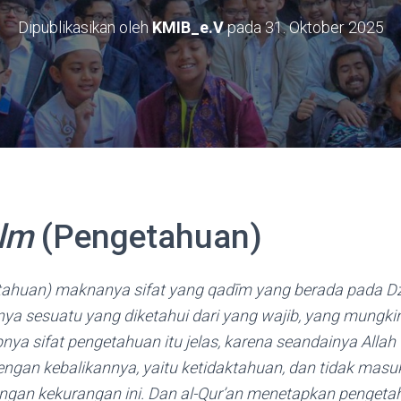
Dipublikasikan oleh
KMIB_e.V
pada
31. Oktober 2025
Ilm
(Pengetahuan)
getahuan) maknanya sifat yang qadīm yang berada pada Dz
ya sesuatu yang diketahui dari yang wajib, yang mungki
nya sifat pengetahuan itu jelas, karena seandainya Allah
dengan kebalikannya, yaitu ketidaktahuan, dan tidak masu
dengan kekurangan ini. Dan al-Qur’an menetapkan pengeta