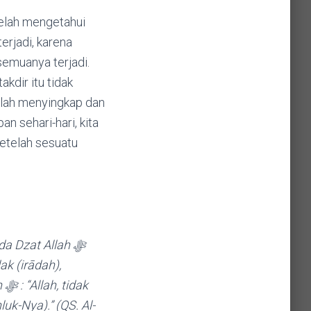
 ﷻ tahu sebelum segala semuanya terjadi.
n sehari-hari, kita
Setelah sesuatu
k (irādah),
ak
k-Nya).” (QS. Al-