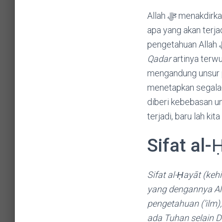
Allah ﷻ menakdirkan sesuatu bukan artinya Allah ﷻ memaksa, melainkan Dia telah mengetahui
apa yang akan terja
Qadar
artinya terwujudny
mengandung unsur pemaks
menetapkan segala-g
diberi kebebasan un
Sifat al
Sifat al-Ḥayāt (kehidupan) artinya sif
yang dengannya All
pengetahuan (‘ilm), dan 
ada Tuhan selain D