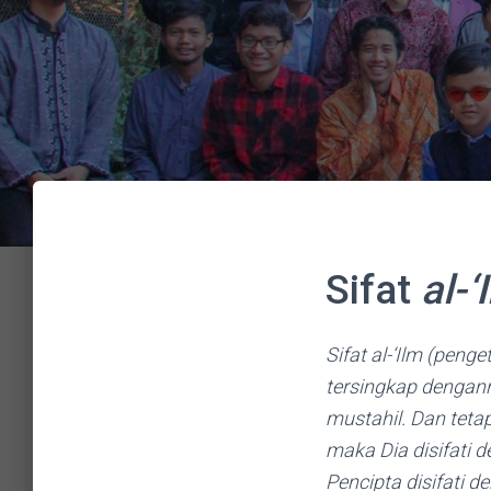
Sifat
al-‘
Sifat al-‘Ilm (pen
tersingkap dengann
mustahil. Dan tetap
maka Dia disifati 
Pencipta disifati 