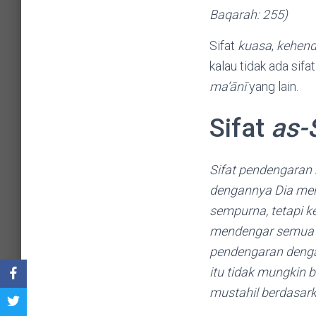
Baqarah: 255)
Sifat
kuasa
,
kehen
kalau tidak ada sifa
ma’ānī
yang lain.
Sifat
as-
Sifat pendengaran ma
dengannya Dia men
sempurna, tetapi ke
mendengar semua s
pendengaran denga
itu tidak mungkin 
mustahil berdasar