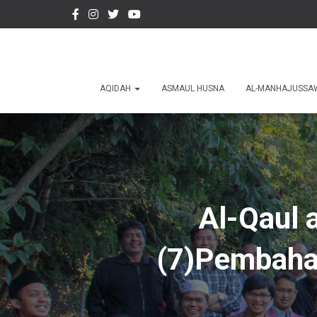
AQIDAH
ASMAUL HUSNA
AL-MANHAJUSSA
Al-Qaul a
(7)Pembahas