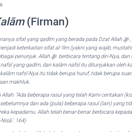
a.
Kalām
(Firman)
 sifat yang qadīm yang berada pada Dzat Allah ﷻ , yang berkaitan
jadi keterkaitan sifat al-‘Ilm (yakni yang wajib, mustah
berbicara tentang diri-Nya, dan tentang selain diri-
afsī yang qadīm, dan kalām nafsī itu ditunjukkan oleh k
alām nafsī-Nya itu tidak berupa huruf, tidak berupa suar
aan makhluk.
 Allah: “Ada beberapa rasul yang telah Kami ceritakan (ki
belumnya dan ada (pula) beberapa rasul (lain) yang tid
reka kepadamu. Allah telah benar-benar berbicara kepad
-Nisā`: 164)