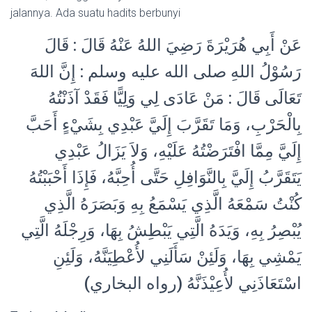
jalannya. Ada suatu hadits berbunyi
عَنْ أَبِي هُرَيْرَةَ رَضِيَ اللهُ عَنْهُ قَالَ : قَالَ
رَسُوْلُ اللهِ صلى الله عليه وسلم : إِنَّ اللهَ
تَعَالَى قَالَ : مَنْ عَادَى لِي وَلِيًّا فَقَدْ آذَنْتُهُ
بِالْحَرْبِ، وَمَا تَقَرَّبَ إِلَيَّ عَبْدِي بِشَيْءٍ أَحَبَّ
إِلَيَّ مِمَّا افْتَرَضْتُهُ عَلَيْهِ، وَلاَ يَزَالُ عَبْدِي
يَتَقَرَّبُ إِلَيَّ بِالنَّوَافِلِ حَتَّى أُحِبَّهُ، فَإِذَا أَحْبَبْتُهُ
كُنْتُ سَمْعَهُ الَّذِي يَسْمَعُ بِهِ وَبَصَرَهُ الَّذِي
يُبْصِرُ بِهِ، وَيَدَهُ الَّتِي يَبْطِشُ بِهَا، وَرِجْلَهُ الَّتِي
يَمْشِي بِهَا، وَلَئِنْ سَأَلَنِي لأُعْطِيَنَّهُ، وَلَئِنِ
اسْتَعَاذَنِي لأُعِيْذَنَّهُ (رواه البخاري)