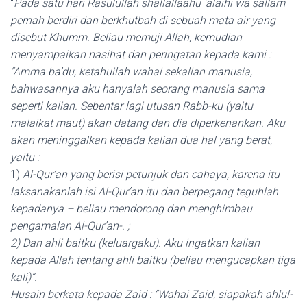
“
Pada satu hari Rasulullah shallallaahu ‘alaihi wa sallam
pernah berdiri dan berkhutbah di sebuah mata air yang
disebut Khumm. Beliau memuji Allah, kemudian
menyampaikan nasihat dan peringatan kepada kami :
“Amma ba’du, ketahuilah wahai sekalian manusia,
bahwasannya aku hanyalah seorang manusia sama
seperti kalian. Sebentar lagi utusan Rabb-ku (yaitu
malaikat maut) akan datang dan dia diperkenankan. Aku
akan meninggalkan kepada kalian dua hal yang berat,
yaitu :
1)
Al-Qur’an yang berisi petunjuk dan cahaya, karena itu
laksanakanlah isi Al-Qur’an itu dan berpegang teguhlah
kepadanya – beliau mendorong dan menghimbau
pengamalan Al-Qur’an-. ;
2) Dan ahli baitku (keluargaku). Aku ingatkan kalian
kepada Allah tentang ahli baitku (beliau mengucapkan tiga
kali)”.
Husain berkata kepada Zaid : “Wahai Zaid, siapakah ahlul-