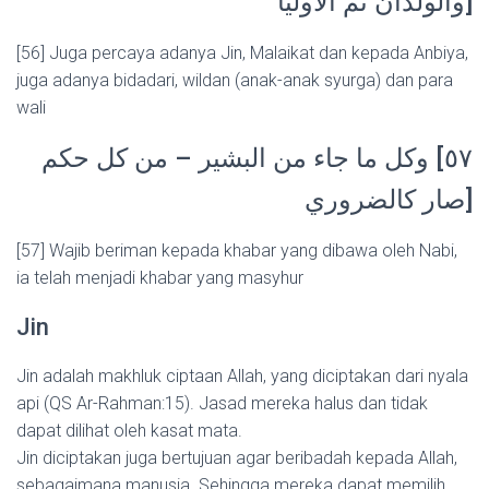
والولدان ثم الأوليا]
[56] Juga percaya adanya Jin, Malaikat dan kepada Anbiya,
juga adanya bidadari, wildan (anak-anak syurga) dan para
wali
٥٧] وكل ما جاء من البشير – من كل حكم
صار كالضروري]
[57] Wajib beriman kepada khabar yang dibawa oleh Nabi,
ia telah menjadi khabar yang masyhur
Jin
Jin adalah makhluk ciptaan Allah, yang diciptakan dari nyala
api (QS Ar-Rahman:15). Jasad mereka halus dan tidak
dapat dilihat oleh kasat mata.
Jin diciptakan juga bertujuan agar beribadah kepada Allah,
sebagaimana manusia. Sehingga mereka dapat memilih