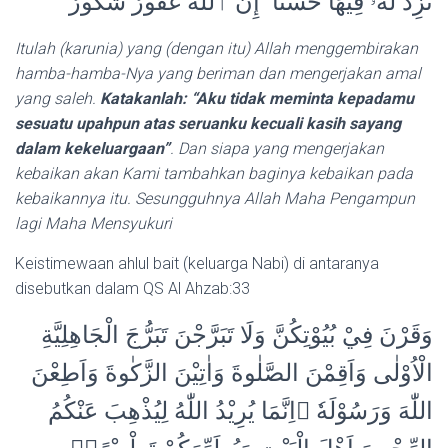
نَّزِدْ لَهُۥ فِيهَا حُسْنًا ۚ إِنَّ ٱللَّهَ غَفُورٌ شَكُورٌ
Itulah (karunia) yang (dengan itu) Allah menggembirakan
hamba-hamba-Nya yang beriman dan mengerjakan amal
yang saleh.
Katakanlah: “Aku tidak meminta kepadamu
sesuatu upahpun atas seruanku kecuali kasih sayang
dalam kekeluargaan”
. Dan siapa yang mengerjakan
kebaikan akan Kami tambahkan baginya kebaikan pada
kebaikannya itu. Sesungguhnya Allah Maha Pengampun
lagi Maha Mensyukuri
Keistimewaan ahlul bait (keluarga Nabi) di antaranya
disebutkan dalam QS Al Ahzab:33
وَقَرْنَ فِيْ بُيُوْتِكُنَّ وَلَا تَبَرَّجْنَ تَبَرُّجَ الْجَاهِلِيَّةِ
الْاُوْلٰى وَاَقِمْنَ الصَّلٰوةَ وَاٰتِيْنَ الزَّكٰوةَ وَاَطِعْنَ
اللّٰهَ وَرَسُوْلَهٗ ۗاِنَّمَا يُرِيْدُ اللّٰهُ لِيُذْهِبَ عَنْكُمُ