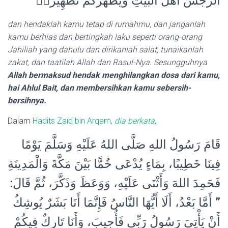
الرِّجْسَ اَهْلَ الْبَيْتِ وَيُطَهِّرَكُمْ تَطْهِيْرًاۚ
dan hendaklah kamu tetap di rumahmu, dan janganlah
kamu berhias dan bertingkah laku seperti orang-orang
Jahiliah yang dahulu dan dirikanlah salat, tunaikanlah
zakat, dan taatilah Allah dan Rasul-Nya. Sesungguhnya
Allah bermaksud hendak meng­hilangkan dosa dari kamu,
hai Ahlul Bait, dan membersihkan kamu sebersih-
bersihnya.
Dalam
Hadits Zaid bin Arqam,
dia berkata
,
قَامَ رَسُولُ اللهِ صَلَّى اللهُ عَلَيْهِ وَسَلَّمَ يَوْمًا
فِينَا خَطِيبًا، بِمَاءٍ يُدْعَى خُمًّا بَيْنَ مَكَّةَ وَالْمَدِينَةِ
فَحَمِدَ اللهَ وَأَثْنَى عَلَيْهِ، وَوَعَظَ وَذَكَّرَ، ثُمَّ قَالَ:
” أَمَّا بَعْدُ، أَلَا أَيُّهَا النَّاسُ فَإِنَّمَا أَنَا بَشَرٌ يُوشِكُ
أَنْ يَأْتِيَ رَسُولُ رَبِّي فَأُجِيبَ، وَأَنَا تَارِكٌ فِيكُمْ