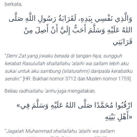
berkata,
وَالَّذِي نَفْسِي بِيَدِهِ، لَقَرَابَةُ رَسُولِ اللَّهِ صَلَّى
اللهُ عَلَيْهِ وَسَلَّمَ أَحَبُّ إِلَيَّ أَنْ أَصِلَ مِنْ
قَرَابَتِي
“
Demi Zat yang jiwaku berada di tangan-Nya, sungguh
kerabat Rasulullah shallallahu ‘alaihi wa sallam lebih aku
sukai untuk aku sambung (silaturahmi) daripada kerabatku
sendiri.
” [HR. Bukhari nomor 3712 dan Muslim nomor 1759].
Beliau
radhiallahu ‘anhu
juga mengatakan,
«ارْقُبُوا مُحَمَّدًا صَلَّى اللهُ عَلَيْهِ وَسَلَّمَ فِي
أَهْلِ بَيْتِهِ»
“
Jagalah Muhammad shallallahu ‘alaihi wa sallam