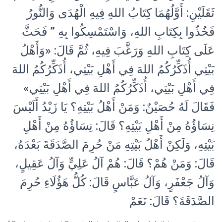
ثَقَلَيْنِ: أَوَّلُهُمَا كِتَابُ اللهِ فِيهِ الْهُدَى وَالنُّورُ
فَخُذُوا بِكِتَابِ اللهِ، وَاسْتَمْسِكُوا بِهِ ” فَحَثَّ
عَلَى كِتَابِ اللهِ وَرَغَّبَ فِيهِ، ثُمَّ قَالَ: «وَأَهْلُ
بَيْتِي أُذَكِّرُكُمُ اللهَ فِي أَهْلِ بَيْتِي، أُذَكِّرُكُمُ اللهَ
فِي أَهْلِ بَيْتِي، أُذَكِّرُكُمُ اللهَ فِي أَهْلِ بَيْتِي»
فَقَالَ لَهُ حُصَيْنٌ: وَمَنْ أَهْلُ بَيْتِهِ؟ يَا زَيْدُ أَلَيْسَ
نِسَاؤُهُ مِنْ أَهْلِ بَيْتِهِ؟ قَالَ: نِسَاؤُهُ مِنْ أَهْلِ
بَيْتِهِ، وَلَكِنْ أَهْلُ بَيْتِهِ مَنْ حُرِمَ الصَّدَقَةَ بَعْدَهُ،
قَالَ: وَمَنْ هُمْ؟ قَالَ: هُمْ آلُ عَلِيٍّ وَآلُ عَقِيلٍ،
وَآلُ جَعْفَرٍ، وَآلُ عَبَّاسٍ قَالَ: كُلُّ هَؤُلَاءِ حُرِمَ
الصَّدَقَةَ؟ قَالَ: نَعَمْ