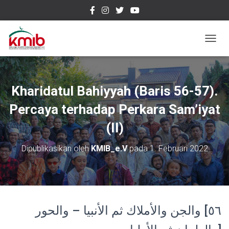
T
O
G
G
L
Kharidatul Bahiyyah (Baris 56-57).
E
N
Percaya terhadap Perkara Sam’iyat
A
(II)
V
I
G
Dipublikasikan oleh
KMIB_e.V
pada
1. Februari 2022
A
S
I
٥٦] والجن والأملاك ثم الأنبيا – والحور