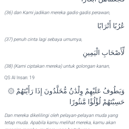
(36) dan Kami jadikan mereka gadis-gadis perawan,
عُرُبًا أَتْرَابًا
(37) penuh cinta lagi sebaya umurnya,
لِّأَصْحَابِ الْيَمِينِ
(38) (Kami ciptakan mereka) untuk golongan kanan,
QS Al Insan: 19
۞ وَيَطُوفُ عَلَيْهِمْ وِلْدَٰنٌ مُّخَلَّدُونَ إِذَا رَأَيْتَهُمْ
حَسِبْتَهُمْ لُؤْلُؤًا مَّنثُورًا
Dan mereka dikelilingi oleh pelayan-pelayan muda yang
tetap muda. Apabila kamu melihat mereka, kamu akan