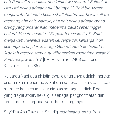
bait Rasulullah shallallaahu ‘alaihi wa sallam ? Bukankah
istri-istri beliau adalah ahlul-baitnya ?”. Zaid bin Arqam
menjawab : “Istri-istri beliau shallallaahu ‘alaihi wa sallam
memang ahli bait. Namun, ahli bait beliau adalah orang-
orang yang diharamkan menerima zakat sepeninggal
beliau”. Husain berkata : “Siapakah mereka itu ?”. Zaid
menjawab : “Mereka adalah keluarga ‘Ali, keluarga ‘Aqil,
keluarga Ja’far, dan keluarga ‘Abbas”. Hushain berkata :
“Apakah mereka semua itu diharamkan menerima zakat ?”.
Zaid menjawab : “Ya
” [HR. Muslim no. 2408 dan Ibnu
Khuzaimah no. 2357].
Keluarga Nabi adalah istimewa, diantaranya adalah mereka
diharamkan menerima zakat dan sedekah. Jika kita hendak
memberikan sesuatu kita niatkan sebagai hadiah. Begitu
yang disyariatkan, sekaligus sebagai penghormatan dan
kecintaan kita kepada Nabi dan keluarganya.
Sayidina Abu Bakr ash-Shiddiq
radhiallahu ‘anhu
. Beliau