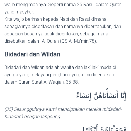
wajib mengimaninya. Seperti nama 25 Rasul dalam Quran
yang masyhur.
Kita wajib beriman kepada Nabi dan Rasul dimana
sebagiannya diceritakan dan namanya diberitahukan, dan
sebagian besarnya tidak diceritakan, sebagaimana
disebutkan dalam Al Quran (QS Al-Mu’min:78).
Bidadari dan Wildan
Bidadari dan Wildan adalah wanita dan laki laki muda di
syurga yang melayani penghuni syurga. Ini diceritakan
dalam Quran Surat Al Waqiah: 35-38.
إِنَّا أَنشَأْنَاهُنَّ إِنشَاءً
(35) Sesungguhnya Kami menciptakan mereka (bidadari-
bidadari) dengan langsung .
فَجَعَلْنَاهُنَّ أَبْكَارًا