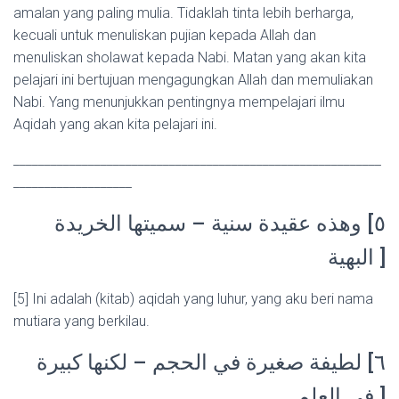
amalan yang paling mulia. Tidaklah tinta lebih berharga,
kecuali untuk menuliskan pujian kepada Allah dan
menuliskan sholawat kepada Nabi. Matan yang akan kita
pelajari ini bertujuan mengagungkan Allah dan memuliakan
Nabi. Yang menunjukkan pentingnya mempelajari ilmu
Aqidah yang akan kita pelajari ini.
___________________________________________________________
___________________
٥] وهذه عقيدة سنية – سميتها الخريدة
البهية ]
[5] Ini adalah (kitab) aqidah yang luhur, yang aku beri nama
mutiara yang berkilau.
٦] لطيفة صغيرة في الحجم – لكنها كبيرة
في العلم ]