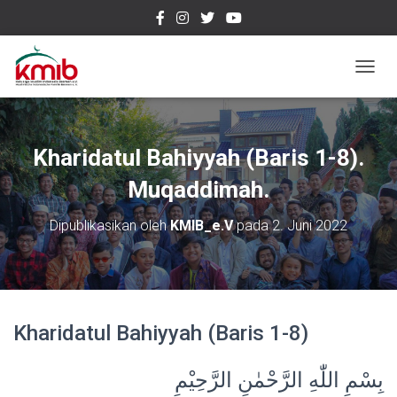
T
O
G
G
L
Kharidatul Bahiyyah (Baris 1-8).
E
N
Muqaddimah.
A
V
Dipublikasikan oleh
KMIB_e.V
pada
2. Juni 2022
I
G
A
S
I
Kharidatul Bahiyyah (Baris 1-8)
بِسْمِ اللّٰهِ الرَّحْمٰنِ الرَّحِيْمِ