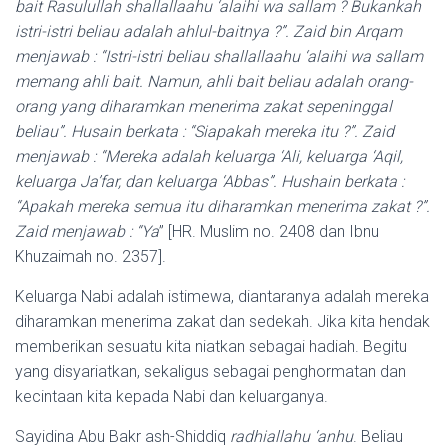
bait Rasulullah shallallaahu ‘alaihi wa sallam ? Bukankah
istri-istri beliau adalah ahlul-baitnya ?”. Zaid bin Arqam
menjawab : “Istri-istri beliau shallallaahu ‘alaihi wa sallam
memang ahli bait. Namun, ahli bait beliau adalah orang-
orang yang diharamkan menerima zakat sepeninggal
beliau”. Husain berkata : “Siapakah mereka itu ?”. Zaid
menjawab : “Mereka adalah keluarga ‘Ali, keluarga ‘Aqil,
keluarga Ja’far, dan keluarga ‘Abbas”. Hushain berkata :
“Apakah mereka semua itu diharamkan menerima zakat ?”.
Zaid menjawab : “Ya
” [HR. Muslim no. 2408 dan Ibnu
Khuzaimah no. 2357].
Keluarga Nabi adalah istimewa, diantaranya adalah mereka
diharamkan menerima zakat dan sedekah. Jika kita hendak
memberikan sesuatu kita niatkan sebagai hadiah. Begitu
yang disyariatkan, sekaligus sebagai penghormatan dan
kecintaan kita kepada Nabi dan keluarganya.
Sayidina Abu Bakr ash-Shiddiq
radhiallahu ‘anhu
. Beliau