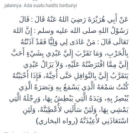
jalannya. Ada suatu hadits berbunyi
عَنْ أَبِي هُرَيْرَةَ رَضِيَ اللهُ عَنْهُ قَالَ : قَالَ
رَسُوْلُ اللهِ صلى الله عليه وسلم : إِنَّ اللهَ
تَعَالَى قَالَ : مَنْ عَادَى لِي وَلِيًّا فَقَدْ آذَنْتُهُ
بِالْحَرْبِ، وَمَا تَقَرَّبَ إِلَيَّ عَبْدِي بِشَيْءٍ أَحَبَّ
إِلَيَّ مِمَّا افْتَرَضْتُهُ عَلَيْهِ، وَلاَ يَزَالُ عَبْدِي
يَتَقَرَّبُ إِلَيَّ بِالنَّوَافِلِ حَتَّى أُحِبَّهُ، فَإِذَا أَحْبَبْتُهُ
كُنْتُ سَمْعَهُ الَّذِي يَسْمَعُ بِهِ وَبَصَرَهُ الَّذِي
يُبْصِرُ بِهِ، وَيَدَهُ الَّتِي يَبْطِشُ بِهَا، وَرِجْلَهُ الَّتِي
يَمْشِي بِهَا، وَلَئِنْ سَأَلَنِي لأُعْطِيَنَّهُ، وَلَئِنِ
اسْتَعَاذَنِي لأُعِيْذَنَّهُ (رواه البخاري)