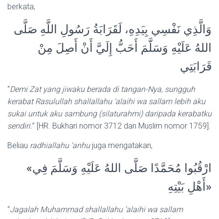
berkata,
وَالَّذِي نَفْسِي بِيَدِهِ، لَقَرَابَةُ رَسُولِ اللَّهِ صَلَّى
اللهُ عَلَيْهِ وَسَلَّمَ أَحَبُّ إِلَيَّ أَنْ أَصِلَ مِنْ
قَرَابَتِي
“
Demi Zat yang jiwaku berada di tangan-Nya, sungguh
kerabat Rasulullah shallallahu ‘alaihi wa sallam lebih aku
sukai untuk aku sambung (silaturahmi) daripada kerabatku
sendiri.
” [HR. Bukhari nomor 3712 dan Muslim nomor 1759].
Beliau
radhiallahu ‘anhu
juga mengatakan,
«ارْقُبُوا مُحَمَّدًا صَلَّى اللهُ عَلَيْهِ وَسَلَّمَ فِي
أَهْلِ بَيْتِهِ»
“
Jagalah Muhammad shallallahu ‘alaihi wa sallam