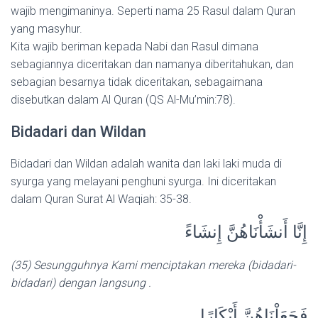
wajib mengimaninya. Seperti nama 25 Rasul dalam Quran
yang masyhur.
Kita wajib beriman kepada Nabi dan Rasul dimana
sebagiannya diceritakan dan namanya diberitahukan, dan
sebagian besarnya tidak diceritakan, sebagaimana
disebutkan dalam Al Quran (QS Al-Mu’min:78).
Bidadari dan Wildan
Bidadari dan Wildan adalah wanita dan laki laki muda di
syurga yang melayani penghuni syurga. Ini diceritakan
dalam Quran Surat Al Waqiah: 35-38.
إِنَّا أَنشَأْنَاهُنَّ إِنشَاءً
(35) Sesungguhnya Kami menciptakan mereka (bidadari-
bidadari) dengan langsung .
فَجَعَلْنَاهُنَّ أَبْكَارًا