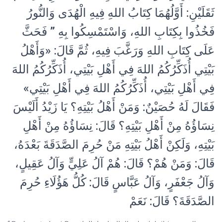
ثَقَلَيْنِ: أَوَّلُهُمَا كِتَابُ اللهِ فِيهِ الْهُدَى وَالنُّورُ
فَخُذُوا بِكِتَابِ اللهِ، وَاسْتَمْسِكُوا بِهِ ” فَحَثَّ
عَلَى كِتَابِ اللهِ وَرَغَّبَ فِيهِ، ثُمَّ قَالَ: «وَأَهْلُ
بَيْتِي أُذَكِّرُكُمُ اللهَ فِي أَهْلِ بَيْتِي، أُذَكِّرُكُمُ اللهَ
فِي أَهْلِ بَيْتِي، أُذَكِّرُكُمُ اللهَ فِي أَهْلِ بَيْتِي»
فَقَالَ لَهُ حُصَيْنٌ: وَمَنْ أَهْلُ بَيْتِهِ؟ يَا زَيْدُ أَلَيْسَ
نِسَاؤُهُ مِنْ أَهْلِ بَيْتِهِ؟ قَالَ: نِسَاؤُهُ مِنْ أَهْلِ
بَيْتِهِ، وَلَكِنْ أَهْلُ بَيْتِهِ مَنْ حُرِمَ الصَّدَقَةَ بَعْدَهُ،
قَالَ: وَمَنْ هُمْ؟ قَالَ: هُمْ آلُ عَلِيٍّ وَآلُ عَقِيلٍ،
وَآلُ جَعْفَرٍ، وَآلُ عَبَّاسٍ قَالَ: كُلُّ هَؤُلَاءِ حُرِمَ
الصَّدَقَةَ؟ قَالَ: نَعَمْ