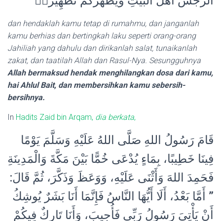
الرِّجْسَ اَهْلَ الْبَيْتِ وَيُطَهِّرَكُمْ تَطْهِيْرًاۚ
dan hendaklah kamu tetap di rumahmu, dan janganlah
kamu berhias dan bertingkah laku seperti orang-orang
Jahiliah yang dahulu dan dirikanlah salat, tunaikanlah
zakat, dan taatilah Allah dan Rasul-Nya. Sesungguhnya
Allah bermaksud hendak meng­hilangkan dosa dari kamu,
hai Ahlul Bait, dan membersihkan kamu sebersih-
bersihnya.
In
Hadits Zaid bin Arqam,
dia berkata
,
قَامَ رَسُولُ اللهِ صَلَّى اللهُ عَلَيْهِ وَسَلَّمَ يَوْمًا
فِينَا خَطِيبًا، بِمَاءٍ يُدْعَى خُمًّا بَيْنَ مَكَّةَ وَالْمَدِينَةِ
فَحَمِدَ اللهَ وَأَثْنَى عَلَيْهِ، وَوَعَظَ وَذَكَّرَ، ثُمَّ قَالَ:
” أَمَّا بَعْدُ، أَلَا أَيُّهَا النَّاسُ فَإِنَّمَا أَنَا بَشَرٌ يُوشِكُ
أَنْ يَأْتِيَ رَسُولُ رَبِّي فَأُجِيبَ، وَأَنَا تَارِكٌ فِيكُمْ