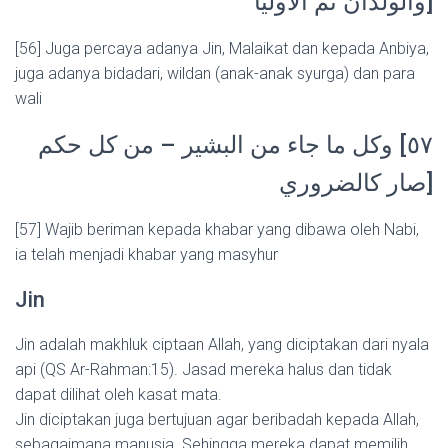
والولدان ثم الأوليا]
N
[56] Juga percaya adanya Jin, Malaikat dan kepada Anbiya,
juga adanya bidadari, wildan (anak-anak syurga) dan para
wali
٥٧] وكل ما جاء من البشير – من كل حكم
صار كالضروري]
[57] Wajib beriman kepada khabar yang dibawa oleh Nabi,
ia telah menjadi khabar yang masyhur
Jin
Jin adalah makhluk ciptaan Allah, yang diciptakan dari nyala
api (QS Ar-Rahman:15). Jasad mereka halus dan tidak
dapat dilihat oleh kasat mata.
Jin diciptakan juga bertujuan agar beribadah kepada Allah,
sebagaimana manusia. Sehingga mereka dapat memilih