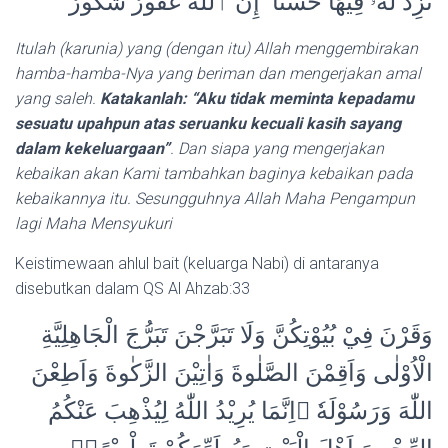
نَّزِدْ لَهُۥ فِيهَا حُسْنًا ۚ إِنَّ ٱللَّهَ غَفُورٌ شَكُورٌ
Itulah (karunia) yang (dengan itu) Allah menggembirakan
hamba-hamba-Nya yang beriman dan mengerjakan amal
yang saleh.
Katakanlah: “Aku tidak meminta kepadamu
sesuatu upahpun atas seruanku kecuali kasih sayang
dalam kekeluargaan”
. Dan siapa yang mengerjakan
kebaikan akan Kami tambahkan baginya kebaikan pada
kebaikannya itu. Sesungguhnya Allah Maha Pengampun
lagi Maha Mensyukuri
Keistimewaan ahlul bait (keluarga Nabi) di antaranya
disebutkan dalam QS Al Ahzab:33
وَقَرْنَ فِيْ بُيُوْتِكُنَّ وَلَا تَبَرَّجْنَ تَبَرُّجَ الْجَاهِلِيَّةِ
الْاُوْلٰى وَاَقِمْنَ الصَّلٰوةَ وَاٰتِيْنَ الزَّكٰوةَ وَاَطِعْنَ
اللّٰهَ وَرَسُوْلَهٗ ۗاِنَّمَا يُرِيْدُ اللّٰهُ لِيُذْهِبَ عَنْكُمُ