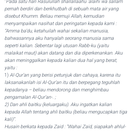
“
Pada satu hari Rasulullah shallallaahu ‘alaihi wa sallam
pernah berdiri dan berkhutbah di sebuah mata air yang
disebut Khumm. Beliau memuji Allah, kemudian
menyampaikan nasihat dan peringatan kepada kami :
“Amma ba’du, ketahuilah wahai sekalian manusia,
bahwasannya aku hanyalah seorang manusia sama
seperti kalian. Sebentar lagi utusan Rabb-ku (yaitu
malaikat maut) akan datang dan dia diperkenankan. Aku
akan meninggalkan kepada kalian dua hal yang berat,
yaitu :
1)
Al-Qur’an yang berisi petunjuk dan cahaya, karena itu
laksanakanlah isi Al-Qur’an itu dan berpegang teguhlah
kepadanya – beliau mendorong dan menghimbau
pengamalan Al-Qur’an-. ;
2) Dan ahli baitku (keluargaku). Aku ingatkan kalian
kepada Allah tentang ahli baitku (beliau mengucapkan tiga
kali)”.
Husain berkata kepada Zaid : “Wahai Zaid, siapakah ahlul-