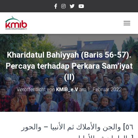
N
A
V
I
G
Kharidatul Bahiyyah (Baris 56-57).
A
T
Percaya terhadap Perkara Sam’iyat
I
(II)
O
N
U
Veröffentlicht von
KMIB_e.V
am
1. Februar 2022
M
S
C
H
A
L
٥٦] والجن والأملاك ثم الأنبيا – والحور
T
E