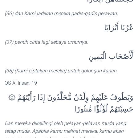
(36) dan Kami jadikan mereka gadis-gadis perawan,
عُرُبًا أَتْرَابًا
(37) penuh cinta lagi sebaya umurnya,
لِّأَصْحَابِ الْيَمِينِ
(38) (Kami ciptakan mereka) untuk golongan kanan,
QS Al Insan: 19
۞ وَيَطُوفُ عَلَيْهِمْ وِلْدَٰنٌ مُّخَلَّدُونَ إِذَا رَأَيْتَهُمْ
حَسِبْتَهُمْ لُؤْلُؤًا مَّنثُورًا
Dan mereka dikelilingi oleh pelayan-pelayan muda yang
tetap muda. Apabila kamu melihat mereka, kamu akan