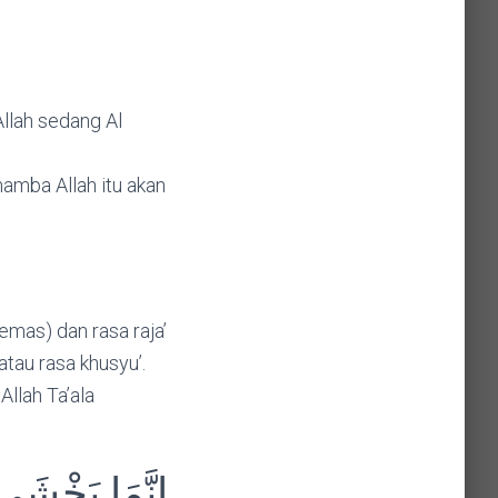
Allah sedang Al
amba Allah itu akan
emas) dan rasa raja’
tau rasa khusyu’.
Allah Ta’ala
إِنَّمَا يَخْشَى 