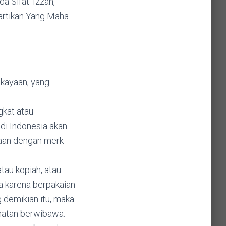
a Sifat ‘Izzah,
iartikan Yang Maha
kayaan, yang
gkat atau
di Indonesia akan
raan dengan merk
tau kopiah, atau
a karena berpakaian
 demikian itu, maka
hatan berwibawa.