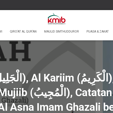
WI
QIRO’AT AL QUR’AN
MAULID SIMTHUDDUROR
PUASA & ZAKAT
Al Asna Imam Ghazali b