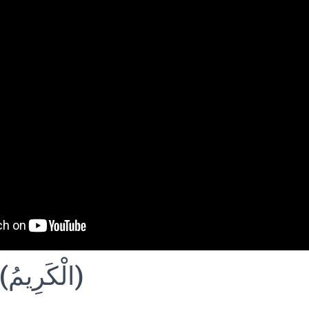
Al Karim (الْكَرِيمُ)