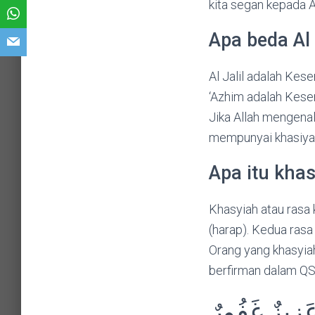
kita segan kepada A
Apa beda Al 
Al Jalil adalah Kes
‘Azhim adalah Kesem
Jika Allah mengenal
mempunyai khasiyah 
Apa itu kha
Khasyiah atau rasa 
(harap). Kedua rasa
Orang yang khasyiah 
berfirman dalam QS 
 عَزِيزٌ غَفُورٌ