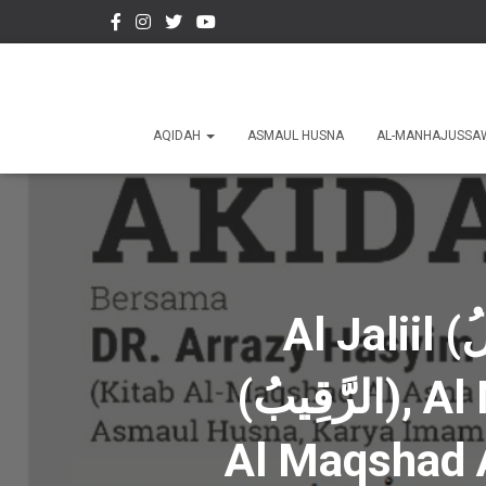
AQIDAH
ASMAUL HUSNA
AL-MANHAJUSSA
Al Jaliil (الْجَلِيلُ), Al Kariim (الْكَرِيمُ), Ar Raqiib
(الرَّقِيبُ), Al Mujiib (الْمُجِيبُ), Catatan Kajian Kitab
Al Maqshad 