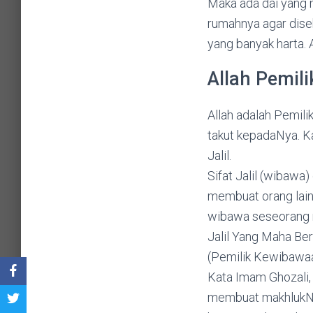
Maka ada dai yang
rumahnya agar dise
yang banyak harta.
Allah Pemilik
Allah adalah Pemil
takut kepadaNya. Ka
Jalil.
Sifat Jalil (wibawa
membuat orang lain
wibawa seseorang m
Jalil Yang Maha Ber
(Pemilik Kewibawaa
Kata Imam Ghozali, d
membuat makhlukNya