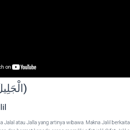
Al Jalil (الْجَلِيلُ)
il
ata Jalal atau Jalla yang artinya wibawa. Makna Jalil berkai