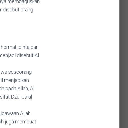
 kaya membaguskan
 disebut orang
hormat, cinta dan
menjadi disebut Al
ibawa seseorang
il menjadikan
a pada Allah, Al
ifat Dzul Jalal
ewibawaan Allah
lah juga membuat