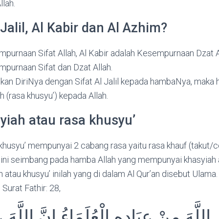
llah.
Jalil, Al Kabir dan Al Azhim?
empurnaan Sifat Allah, Al Kabir adalah Kesempurnaan Dzat 
purnaan Sifat dan Dzat Allah.
kan DiriNya dengan Sifat Al Jalil kepada hambaNya, maka h
(rasa khusyu’) kepada Allah.
syiah atau rasa khusyu’
khusyu’ mempunyai 2 cabang rasa yaitu rasa khauf (takut/c
 ini seimbang pada hamba Allah yang mempunyai khasyiah a
atau khusyu’ inilah yang di dalam Al Qur’an disebut Ulama. 
Surat Fathir: 28,
اللَّهَ مِنْ عِبَادِهِ الْعُلَمَاءُ إِنَّ اللَّهَ