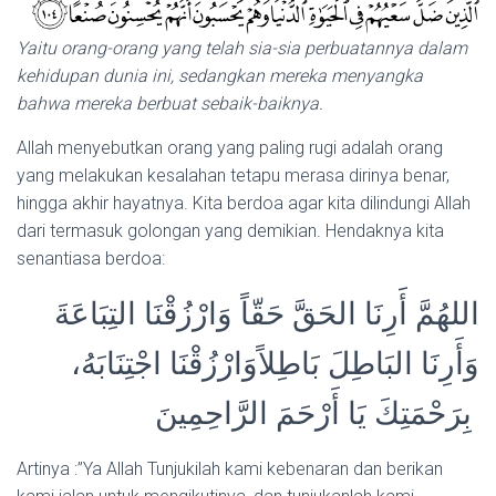
Yaitu orang-orang yang telah sia-sia perbuatannya dalam
kehidupan dunia ini, sedangkan mereka menyangka
bahwa mereka berbuat sebaik-baiknya.
Allah menyebutkan orang yang paling rugi adalah orang
yang melakukan kesalahan tetapu merasa dirinya benar,
hingga akhir hayatnya. Kita berdoa agar kita dilindungi Allah
dari termasuk golongan yang demikian. Hendaknya kita
senantiasa berdoa:
ﺍﻟﻠﻬُﻢَّ ﺃَﺭِﻧَﺎ ﺍﻟﺤَﻖَّ ﺣَﻘّﺎً ﻭَﺍﺭْﺯُﻗْﻨَﺎ ﺍﻟﺘِﺒَﺎﻋَﺔَ
ﻭَﺃَﺭِﻧَﺎ ﺍﻟﺒَﺎﻃِﻞَ ﺑَﺎﻃِﻼًﻭَﺍﺭْﺯُﻗْﻨَﺎ ﺍﺟْﺘِﻨَﺎﺑَﻪُ،
ﺑِﺮَﺣْﻤَﺘِﻚَ ﻳَﺎ ﺃَﺭْﺣَﻢَ ﺍﻟﺮَّﺍﺣِﻤِﻴﻦَ
Artinya :”Ya Allah Tunjukilah kami kebenaran dan berikan