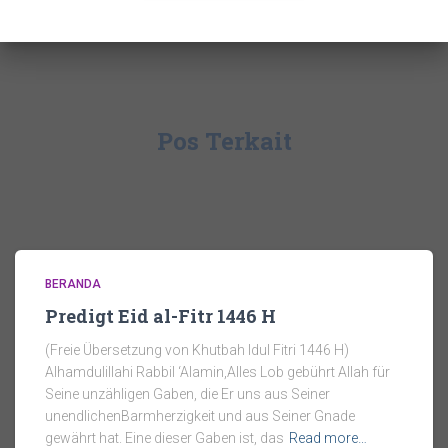
Pos Terkait
BERANDA
Predigt Eid al-Fitr 1446 H
(Freie Übersetzung von Khutbah Idul Fitri 1446 H)
Alhamdulillahi Rabbil ‘Alamin,Alles Lob gebührt Allah für
Seine unzähligen Gaben, die Er uns aus Seiner
unendlichenBarmherzigkeit und aus Seiner Gnade
gewährt hat. Eine dieser Gaben ist, das
Read more…