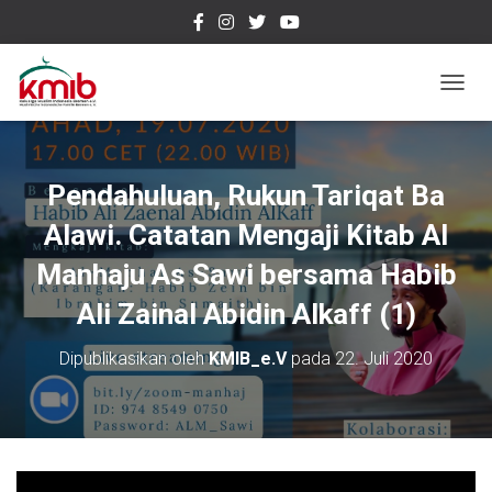
T
O
G
G
L
Pendahuluan, Rukun Tariqat Ba
E
N
Alawi. Catatan Mengaji Kitab Al
A
Manhaju As Sawi bersama Habib
V
I
Ali Zainal Abidin Alkaff (1)
G
A
S
Dipublikasikan oleh
KMIB_e.V
pada
22. Juli 2020
I