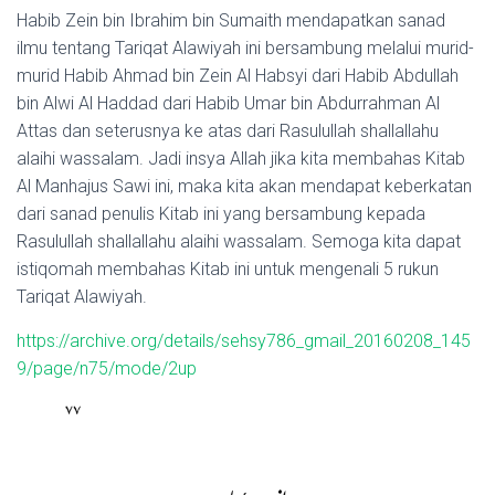
Habib Zein bin Ibrahim bin Sumaith mendapatkan sanad
ilmu tentang Tariqat Alawiyah ini bersambung melalui murid-
murid Habib Ahmad bin Zein Al Habsyi dari Habib Abdullah
bin Alwi Al Haddad dari Habib Umar bin Abdurrahman Al
Attas dan seterusnya ke atas dari Rasulullah shallallahu
alaihi wassalam. Jadi insya Allah jika kita membahas Kitab
Al Manhajus Sawi ini, maka kita akan mendapat keberkatan
dari sanad penulis Kitab ini yang bersambung kepada
Rasulullah shallallahu alaihi wassalam. Semoga kita dapat
istiqomah membahas Kitab ini untuk mengenali 5 rukun
Tariqat Alawiyah.
https://archive.org/details/sehsy786_gmail_20160208_145
9/page/n75/mode/2up