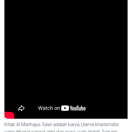
Kitab Al Manhajus Sawi adalah karya Ulama kharismatis
yang dikenal sangat alim dan wara, yaitu Habib Zein bin