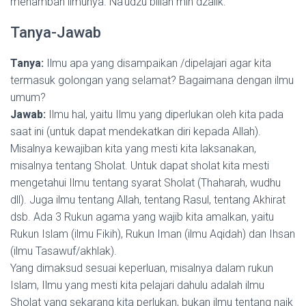
menambah ilmunya. Na’udzu billah min dzalik.
Tanya-Jawab
Tanya:
Ilmu apa yang disampaikan /dipelajari agar kita
termasuk golongan yang selamat? Bagaimana dengan ilmu
umum?
Jawab:
Ilmu hal, yaitu Ilmu yang diperlukan oleh kita pada
saat ini (untuk dapat mendekatkan diri kepada Allah).
Misalnya kewajiban kita yang mesti kita laksanakan,
misalnya tentang Sholat. Untuk dapat sholat kita mesti
mengetahui Ilmu tentang syarat Sholat (Thaharah, wudhu
dll). Juga ilmu tentang Allah, tentang Rasul, tentang Akhirat
dsb. Ada 3 Rukun agama yang wajib kita amalkan, yaitu
Rukun Islam (ilmu Fikih), Rukun Iman (ilmu Aqidah) dan Ihsan
(ilmu Tasawuf/akhlak).
Yang dimaksud sesuai keperluan, misalnya dalam rukun
Islam, Ilmu yang mesti kita pelajari dahulu adalah ilmu
Sholat yang sekarang kita perlukan, bukan ilmu tentang naik