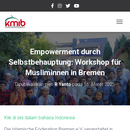
T
O
G
G
L
Empowerment durch
E
N
Selbstbehauptung: Workshop für
A
Musliminnen in Bremen
V
I
G
Dipublikasikan oleh
R Yanto
pada
16. Maret 2025
A
S
I
Klik di sini dalam bahasa Indonesia
Die Islamische Föderation Bremen e.V. veranstaltet in