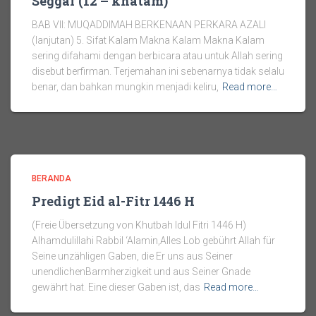
Seggaf (12 – khatam)
BAB VII: MUQADDIMAH BERKENAAN PERKARA AZALI
(lanjutan) 5. Sifat Kalam Makna Kalam Makna Kalam
sering difahami dengan berbicara atau untuk Allah sering
disebut berfirman. Terjemahan ini sebenarnya tidak selalu
benar, dan bahkan mungkin menjadi keliru,
Read more…
BERANDA
Predigt Eid al-Fitr 1446 H
(Freie Übersetzung von Khutbah Idul Fitri 1446 H)
Alhamdulillahi Rabbil ‘Alamin,Alles Lob gebührt Allah für
Seine unzähligen Gaben, die Er uns aus Seiner
unendlichenBarmherzigkeit und aus Seiner Gnade
gewährt hat. Eine dieser Gaben ist, das
Read more…