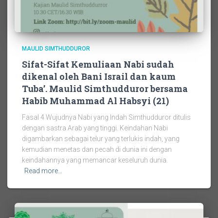
MAULID SIMTHUDDUROR
Sifat-Sifat Kemuliaan Nabi sudah
dikenal oleh Bani Israil dan kaum
Tuba’. Maulid Simthudduror bersama
Habib Muhammad Al Habsyi (21)
Fasal 4 Wujudnya Nabi yang Indah Simthudduror ditulis
dengan sastra Arab yang tinggi. Keindahan Nabi
digambarkan sebagai telur yang terlukis indah, yang
kemudian menetas dan pecah di dunia ini dengan
keindahannya yang memancar keseluruh dunia.
Read more…