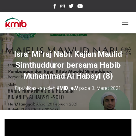
T
O
G
G
L
Isra’ Mi’raj Nabi. Kajian Maulid
E
N
Simthudduror bersama Habib
A
Muhammad Al Habsyi (8)
V
I
G
Dipublikasikan oleh
KMIB_e.V
pada
3. Maret 2021
A
S
I