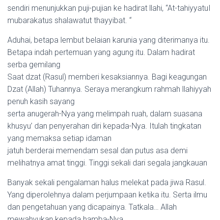
sendiri menunjukkan puji-pujian ke hadirat llahi, “At-tahiyyatuI
mubarakatus shalawatut thayyibat. “
Aduhai, betapa lembut belaian karunia yang diterimanya itu.
Betapa indah pertemuan yang agung itu. Dalam hadirat
serba gemilang
Saat dzat (Rasul) memberi kesaksiannya. Bagi keagungan
Dzat (Allah) Tuhannya. Seraya merangkum rahmah llahiyyah
penuh kasih sayang
serta anugerah-Nya yang melimpah ruah, dalam suasana
khusyu’ dan penyerahan diri kepada-Nya. Itulah tingkatan
yang memaksa setiap idaman
jatuh berderai memendam sesal dan putus asa demi
melihatnya amat tinggi. Tinggi sekali dari segala jangkauan
Banyak sekali pengalaman halus melekat pada jiwa Rasul.
Yang diperolehnya dalam perjumpaan ketika itu. Serta ilmu
dan pengetahuan yang dicapainya. Tatkala… Allah
mewahyukan kepada hamba-Nya